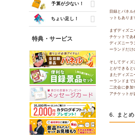
予算が少ない！
目録とパネル
ットもありま
ちょい足し！
まずディズニ
チケットであ
特典・サービス
ディズニーラ
ーランドだけ
そしてディズ
とができると
またディズニ
ーランドまで
二次会に参加
アチケットが
6.
まとめ