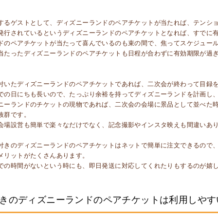
するゲストとして、ディズニーランドのペアチケットが当たれば、テンシ
発行されているというディズニーランドのペアチケットとなれば、すでに
ドのペアチケットが当たって喜んでいるのも束の間で、焦ってスケジュー
当たったディズニーランドのペアチケットも日程が合わずに有効期限が過
付いたディズニーランドのペアチケットであれば、二次会が終わって目録
での日にちも長いので、たっぷり余裕を持ってディズニーランドを計画し
ニーランドのチケットの現物であれば、二次会の会場に景品として並べた
抜群です。
会場設営も簡単で楽々なだけでなく、記念撮影やインスタ映えも間違いあ
付きのディズニーランドのペアチケットはネットで簡単に注文できるので
メリットがたくさんあります。
での時間がないという時にも、即日発送に対応してくれたりもするのが嬉
きのディズニーランドのペアチケットは利用しやす