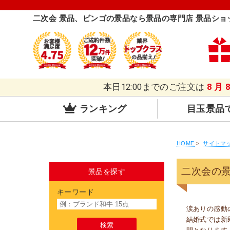
二次会 景品、ビンゴの景品なら景品の専門店 景品ショ
本日12:00までのご注文は
8月
ランキング
目玉景品
HOME
>
サイトマ
二次会の
景品を探す
キーワード
涙ありの感動
結婚式では新