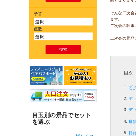
間となります
そんな二次会
予算
ます。
二次会の幹事
点数
二次会の景品
目次
デ
デ
デ
目玉別の景品でセット
を選ぶ
目
目