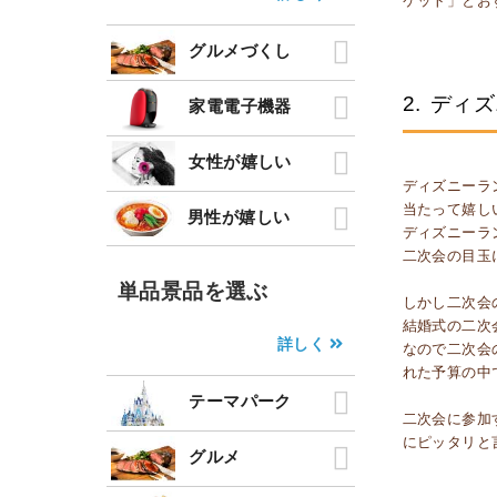
ケット」とお
グルメづくし
2.
ディズ
家電電子機器
女性が嬉しい
ディズニーラ
当たって嬉し
男性が嬉しい
ディズニーラ
二次会の目玉
単品景品を選ぶ
しかし二次会
結婚式の二次
詳しく
なので二次会
れた予算の中
テーマパーク
二次会に参加
にピッタリと
グルメ