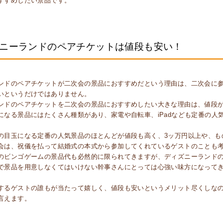
すすめしたい景品です。
ニーランドのペアチケットは値段も安い！
ンドのペアチケットが二次会の景品におすすめだという理由は、二次会に
いというだけではありません。
ンドのペアチケットを二次会の景品におすすめしたい大きな理由は、値段
になる景品にはたくさん種類があり、家電や自転車、iPadなども定番の人
の目玉になる定番の人気景品のほとんどが値段も高く、3ッ万円以上や、も
会は、祝儀を払って結婚式の本式から参加してくれているゲストのことも
のビンゴゲームの景品代も必然的に限られてきますが、ディズニーランドの
で景品を用意しなくてはいけない幹事さんにとっては心強い味方になって
するゲストの誰もが当たって嬉しく、値段も安いというメリット尽くしな
言えます。