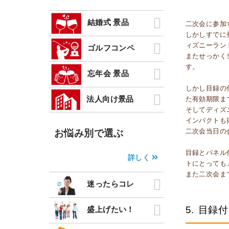
結婚式 景品
二次会に参加
しかしすでに
ィズニーラン
ゴルフコンペ
またせっかく
す。
忘年会 景品
しかし目録の
法人向け景品
た有効期限ま
そしてディズ
インパクトも
お悩み別で選ぶ
二次会当日の
目録とパネル
詳しく
トにとっても
また二次会ま
迷ったらコレ
5.
目録付
盛上げたい！