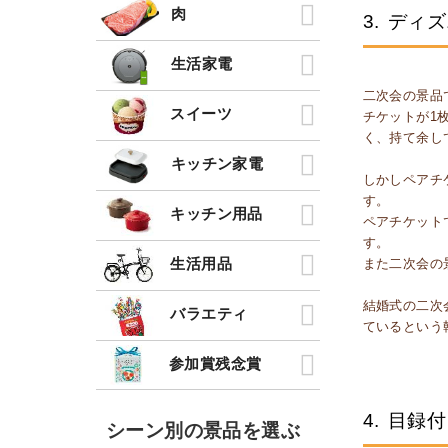
肉
3.
ディズ
生活家電
二次会の景品
スイーツ
チケットが1
く、持て余し
キッチン家電
しかしペアチ
す。
キッチン用品
ペアチケット
す。
生活用品
また二次会の
結婚式の二次
バラエティ
ているという
参加賞残念賞
4.
目録付
シーン別の景品を選ぶ