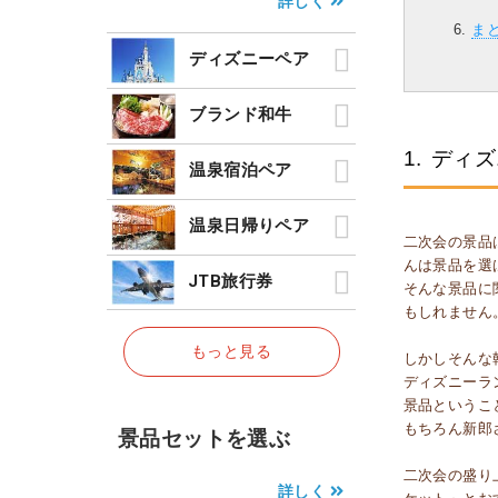
詳しく
ま
ディズニーペア
ブランド和牛
1.
ディズ
温泉宿泊ペア
温泉日帰りペア
二次会の景品
んは景品を選
JTB旅行券
そんな景品に
もしれません
もっと見る
しかしそんな
ディズニーラ
景品というこ
もちろん新郎
景品セットを選ぶ
二次会の盛り
詳しく