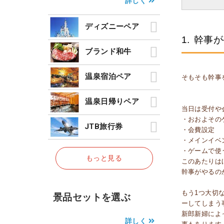
詳しく
ディズニーペア
1.
幹事が
ブランド和牛
温泉宿泊ペア
そもそも幹事
温泉日帰りペア
当日は受付や
・おおよその
JTB旅行券
・会費設定
・メインイベ
・ゲームで使
もっと見る
このあたりは
幹事がやるの
もう1つ大切
景品セットを選ぶ
ーしてしまう
新郎新婦によ
詳しく