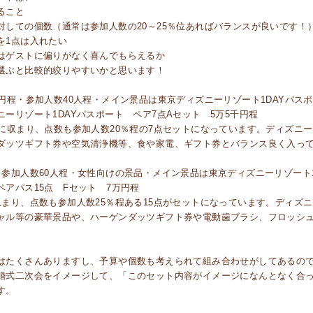
ること
対しての個数（通常は参加人数の20～25％位あればバランスが良いです！
を1点は入れたい
はゲストに偏りがなく喜んでもらえるか
選ぶと比較的絞りやすいかと思います！
千円程・参加人数40人程・メイン景品は東京ディズニーリゾート1DAYパス
ニーリゾート1DAYパスポート ペア7点Aセット 5万5千円程
円に収まり、点数も参加人数20％程の7点セットになっています。ディズニ
ダッツギフト券や空気清浄機等、食や家電、ギフト券とバランス良く入っ
・参加人数60人程・女性向けの景品・メイン景品は東京ディズニーリゾート
ペアパス15点 Fセット 7万円程
収まり、点数も参加人数25％程ある15点がセットになっています。ディズ
ャル等の豪華景品や、ハーゲンダッツギフト券や電動歯ブラシ、フロッシ
はたくさんありますし、予算や個数も考えられて組み合わせがしてあるの
婚式二次会をイメージして、「このセット内容がイメージになんとなく合
す。