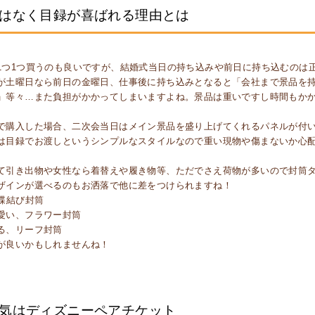
はなく目録が喜ばれる理由とは
1つ1つ買うのも良いですが、結婚式当日の持ち込みや前日に持ち込むのは
が土曜日なら前日の金曜日、仕事後に持ち込みとなると「会社まで景品を
」等々…また負担がかかってしまいますよね。景品は重いですし時間もか
で購入した場合、二次会当日はメイン景品を盛り上げてくれるパネルが付
は目録でお渡しというシンプルなスタイルなので重い現物や傷まないか心
て引き出物や女性なら着替えや履き物等、ただでさえ荷物が多いので封筒
ザインが選べるのもお洒落で他に差をつけられますね！
、蝶結び封筒
愛い、フラワー封筒
る、リーフ封筒
が良いかもしれませんね！
気はディズニーペアチケット