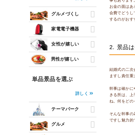
事もあります
お金の面はあ
会費でどうし
グルメづくし
するのがおす
家電電子機器
女性が嬉しい
2.
景品は
男性が嬉しい
結婚式の二次
ますし責任重
単品景品を選ぶ
幹事は確かに
詳しく
きる所は、上
ね。何をどの
テーマパーク
そんな幹事の
ですし魅力的
グルメ