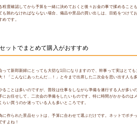
。
る程度確認してから予算を一緒に決めておくと後々お金の事で揉めること
ても賄わなければならない場合、備品や景品の買い出しは、目処をつけてお
すめです。
セットでまとめて購入がおすすめ
会って新郎新婦にとっても大切な1日になりますので、幹事って実はとても
大！「こんなにあったんだ…！」と今まで出席した二次会を思い出す人も
やることは多いのですが、普段は仕事をしながら準備を遂行する人が多いの
手にお任せして、二次会の準備をしたいものです。特に時間がかかるのは
くらい買うのか迷っている人も多いところです。
為に作られた景品セットは、予算に合わせて選ぶだけです。ネットでポチ
ですよね！