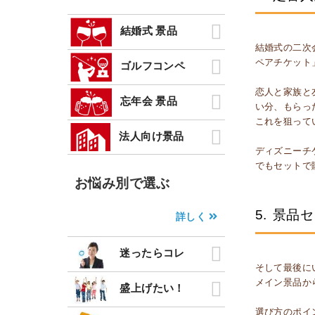
結婚式 景品
結婚式の二次
ペアチケット
ゴルフコンペ
恋人と家族と
忘年会 景品
い分、もらっ
これを狙って
法人向け景品
ディズニーチ
でもセットで
お悩み別で選ぶ
5.
景品セ
詳しく
迷ったらコレ
そして最後に
メイン景品か
盛上げたい！
選び方のポイ