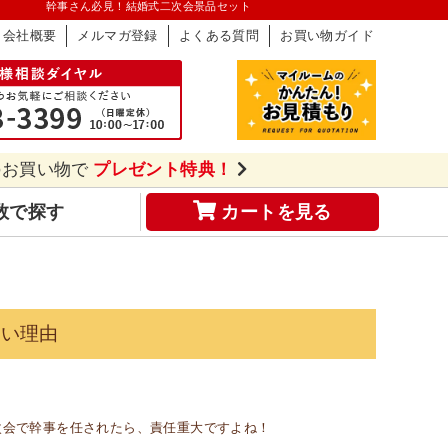
幹事さん必見！結婚式二次会景品セット
会社概要
メルマガ登録
よくある質問
お買い物ガイド
のお買い物で
プレゼント特典！
数で探す
カートを見る
賢い理由
次会で幹事を任されたら、責任重大ですよね！