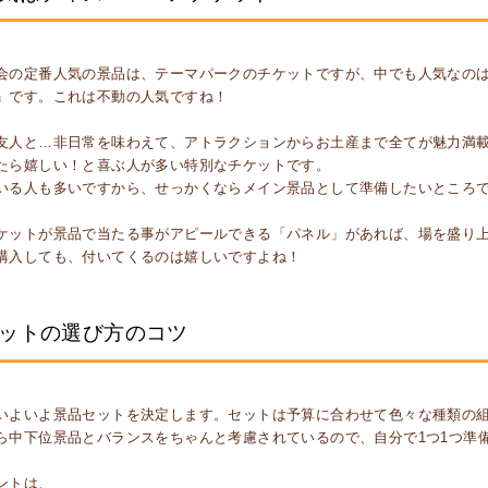
会の定番人気の景品は、テーマパークのチケットですが、中でも人気なのは
」です。これは不動の人気ですね！
友人と…非日常を味わえて、アトラクションからお土産まで全てが魅力満
たら嬉しい！と喜ぶ人が多い特別なチケットです。
いる人も多いですから、せっかくならメイン景品として準備したいところ
ケットが景品で当たる事がアピールできる「パネル」があれば、場を盛り上
購入しても、付いてくるのは嬉しいですよね！
ットの選び方のコツ
いよいよ景品セットを決定します。セットは予算に合わせて色々な種類の
ら中下位景品とバランスをちゃんと考慮されているので、自分で1つ1つ準
ントは、