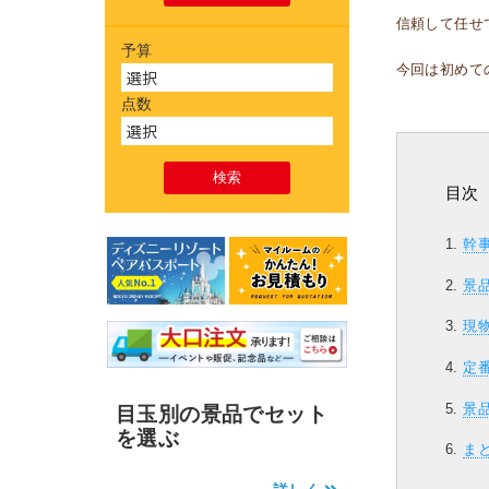
信頼して任せ
予算
今回は初めて
点数
目次
幹
景
現
定
景
目玉別の景品でセット
を選ぶ
ま