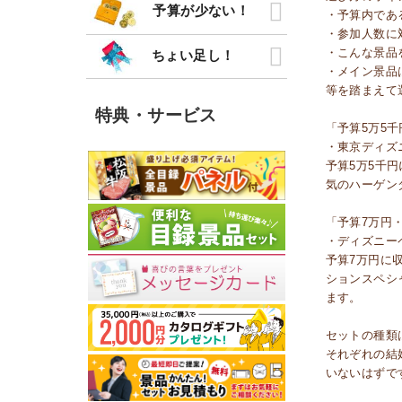
予算が少ない！
・予算内であ
・参加人数に
・こんな景品
ちょい足し！
・メイン景品
等を踏まえて
特典・サービス
「予算5万5
・東京ディズ
予算5万5千
気のハーゲン
「予算7万円
・ディズニー
予算7万円に
ションスペシ
ます。
セットの種類
それぞれの結
いないはずで