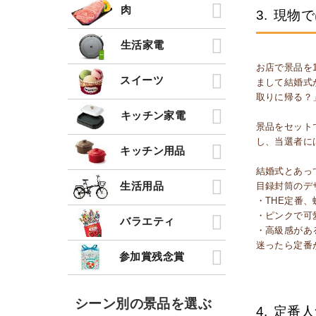
肉
3.
現物で
生活家電
お店で景品を
スイーツ
まして結婚式
取りに帰る？
キッチン家電
景品をセット
し、当選者に
キッチン用品
結婚式とあっ
生活用品
目録封筒のデ
・THE定番
・ピンクで可
バラエティ
・高級感があ
迷ったら定番
参加賞残念賞
シーン別の景品を選ぶ
4.
定番人