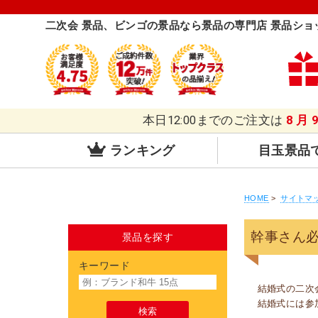
二次会 景品、ビンゴの景品なら景品の専門店 景品ショ
本日12:00までのご注文は
8月
ランキング
目玉景品
HOME
>
サイトマ
幹事さん
景品を探す
キーワード
結婚式の二次
結婚式には参