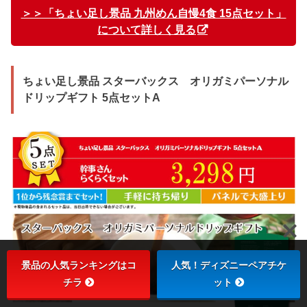
＞＞「ちょい足し景品 九州めん自慢4食 15点セット」
について詳しく見る
ちょい足し景品 スターバックス オリガミパーソナル
ドリップギフト 5点セットA
景品の人気ランキングはコ
人気！ディズニーペアチケ
チラ
ット