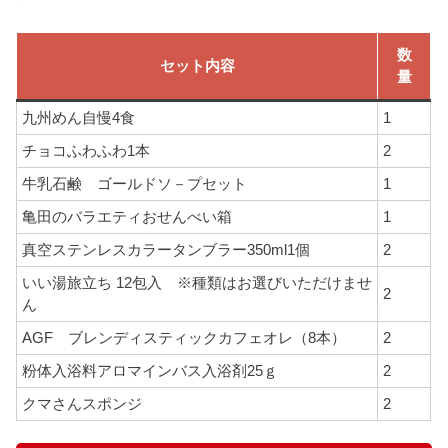
数
セット内容
量
九州めん自慢4食
1
チョコふわふわ1本
2
牛乳石鹸 ゴールドソ－プセット
1
亀田のバラエティおせんべい箱
1
真空ステンレスカラータンブラー350ml1個
2
いい湯旅立ち 12包入 ※種類はお選びいただけませ
2
ん
AGF ブレンディスティックカフェオレ（8本）
2
粉体入浴料アロマインバス入浴剤25ｇ
2
クマさんスポンジ
2