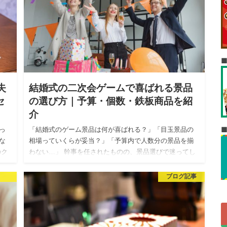
失
結婚式の二次会ゲームで喜ばれる景品
セ
の選び方｜予算・個数・鉄板商品を紹
介
っ
「結婚式のゲーム景品は何が喜ばれる？」「目玉景品の
な
相場っていくらが妥当？」「予算内で人数分の景品を揃
のク
わない…」 幹事を任されたものの、景品選びで迷ってし
、二
まう方は多いのではないでしょうか。 どんなに予算をか
けても、景品にセ…
ブログ記事