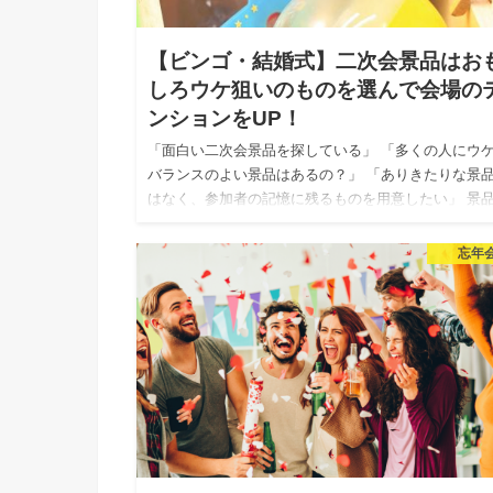
【ビンゴ・結婚式】二次会景品はお
しろウケ狙いのものを選んで会場の
ンションをUP！
「面白い二次会景品を探している」 「多くの人にウ
バランスのよい景品はあるの？」 「ありきたりな景
はなく、参加者の記憶に残るものを用意したい」 景
びでは、懐かしい商品や誰もが知っている時事ネタを
り入れると「欲…
忘年