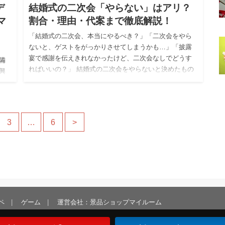
デ
結婚式の二次会「やらない」はアリ？
マ
割合・理由・代案まで徹底解説！
「結婚式の二次会、本当にやるべき？」「二次会をやら
ないと、ゲストをがっかりさせてしまうかも…」「披露
宴で感謝を伝えきれなかったけど、二次会なしでどうす
備
ればいいの？」 結婚式の二次会をやらないと決めたもの
興
の、決断に不安を抱…
、ど
3
…
6
>
ペ
ゲーム
運営会社：景品ショップマイルーム