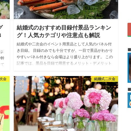
グ
結婚式のおすすめ目録付景品ランキン
3
グ！人気カテゴリや注意点も解説
結婚式や二次会のイベント用景品として人気のパネル付
き目録。 目録のみでも十分ですが、一目で景品がわかり
ぶ
やすいパネル付きなら会場はより盛り上がります。 この
や幹
記事では、景品を目録で用意するメリット・デメリット
って
やパネル付き目録…
楽
次会
結婚式二次会