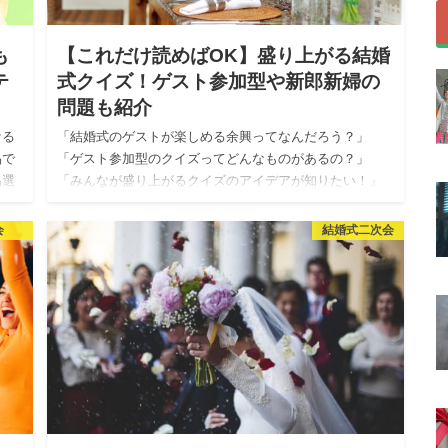
も
【これだけ読めばOK】盛り上がる結婚
テ
式クイズ！ゲスト参加型や新郎新婦の
問題も紹介
ケる
「結婚式のゲストが楽しめる余興ってなんだろう？」
品で
「ゲスト参加型のクイズってどんなものがあるの？」
品選
「みんなが盛り上がるクイズのアイデアが知りたい！」
取
結婚式の準備は楽しい反面、ゲストが喜んでくれる余興
を考えたり、準備したり…
会
結婚式二次会