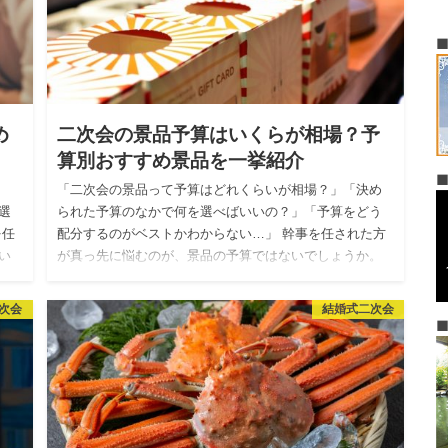
め
二次会の景品予算はいくらが相場？予
算別おすすめ景品を一挙紹介
「二次会の景品って予算はどれくらいが相場？」「決め
選
られた予算のなかで何を選べばいいの？」「予算をどう
を任
配分するのがベストかわからない…」 幹事を任された方
い
が真っ先に悩むのが、景品の予算ではないでしょうか。
相場…
次会
結婚式二次会