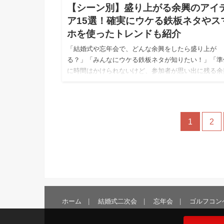
【シーン別】盛り上がる余興のアイ
ア15選！確実にウケる鉄板ネタやス
ホを使ったトレンドも紹介
「結婚式や忘年会で、どんな余興をしたら盛り上が
る？」「みんなにウケる鉄板ネタが知りたい！」「準
に時間はかけられないけど、参加者が思い出に残る余
をしたい！」 イベントの幹事として任されたものの
んな余興をすれば会場が…
1
2
ホーム
結婚式二次会
忘年会
ゴルフコン