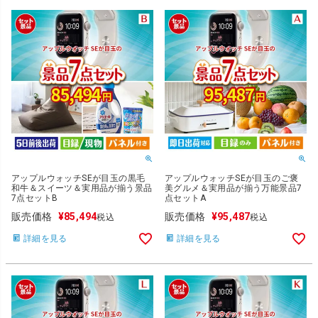
アップルウォッチSEが目玉の黒毛
アップルウォッチSEが目玉のご褒
和牛＆スイーツ＆実用品が揃う景品
美グルメ＆実用品が揃う万能景品7
7点セットB
点セットA
販売価格
¥
85,494
販売価格
¥
95,487
税込
税込
詳細を見る
詳細を見る