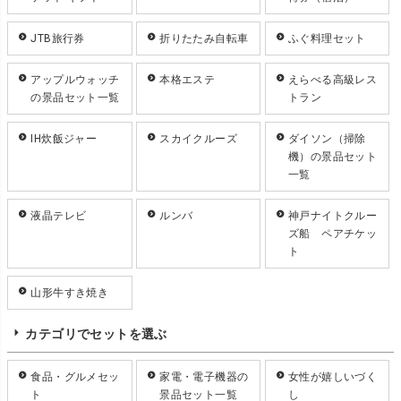
JTB旅行券
折りたたみ自転車
ふぐ料理セット
アップルウォッチ
本格エステ
えらべる高級レス
の景品セット一覧
トラン
IH炊飯ジャー
スカイクルーズ
ダイソン（掃除
機）の景品セット
一覧
液晶テレビ
ルンバ
神戸ナイトクルー
ズ船 ペアチケッ
ト
山形牛すき焼き
カテゴリでセットを選ぶ
食品・グルメセッ
家電・電子機器の
女性が嬉しいづく
ト
景品セット一覧
し