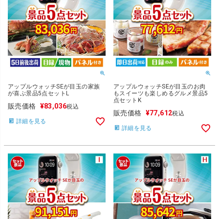
アップルウォッチSEが目玉の家族
アップルウォッチSEが目玉のお肉
が喜ぶ景品5点セットL
もスイーツも楽しめるグルメ景品5
点セットK
販売価格
¥
83,036
税込
販売価格
¥
77,612
税込
詳細を見る
詳細を見る