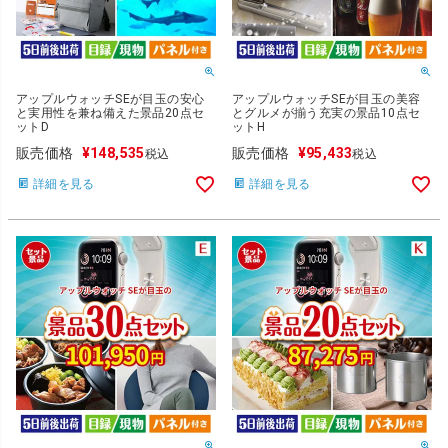
アップルウォッチSEが目玉の安心
アップルウォッチSEが目玉の美容
と実用性を兼ね備えた景品20点セ
とグルメが揃う充実の景品10点セ
ットD
ットH
販売価格
¥
148,535
販売価格
¥
95,433
税込
税込
詳細を見る
詳細を見る