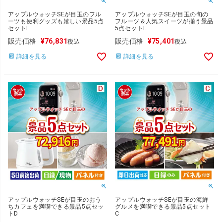
アップルウォッチSEが目玉のフル
アップルウォッチSEが目玉の旬の
ーツも便利グッズも嬉しい景品5点
フルーツ＆人気スイーツが揃う景品
セットF
5点セットE
販売価格
¥
76,831
販売価格
¥
75,401
税込
税込
詳細を見る
詳細を見る
アップルウォッチSEが目玉のおう
アップルウォッチSEが目玉の海鮮
ちカフェを満喫できる景品5点セッ
グルメを満喫できる景品5点セット
トD
C