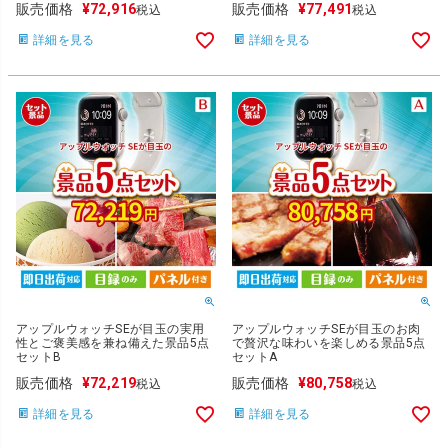
販売価格
¥
72,916
販売価格
¥
77,491
税込
税込
詳細を見る
詳細を見る
アップルウォッチSEが目玉の実用
アップルウォッチSEが目玉のお肉
性とご褒美感を兼ね備えた景品5点
で贅沢な味わいを楽しめる景品5点
セットB
セットA
販売価格
¥
72,219
販売価格
¥
80,758
税込
税込
詳細を見る
詳細を見る