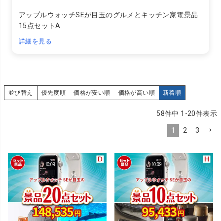
アップルウォッチSEが目玉のグルメとキッチン家電景品
15点セットA
詳細を見る
並び替え
優先度順
価格が安い順
価格が高い順
新着順
58
件中
1
-
20
件表示
1
2
3