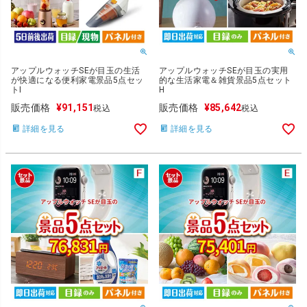
アップルウォッチSEが目玉の生活
アップルウォッチSEが目玉の実用
が快適になる便利家電景品5点セッ
的な生活家電＆雑貨景品5点セット
トI
H
販売価格
¥
91,151
販売価格
¥
85,642
税込
税込
詳細を見る
詳細を見る