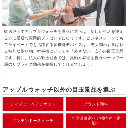
歓送迎会でアップルウォッチを景品に選べば、新しい生活を迎え
る方に最適な実用的プレゼントになります。ビジネスシーンでも
プライベートでも活躍する多機能デバイスは、男女問わず喜ばれ
る特別な贈り物。幹事様にとっても「外さない」安心の目玉景品
です。特に、法人の歓送迎会では、異動や昇進を祝うシーンで一
層のサプライズ効果を発揮してくれるでしょう。
アップルウォッチ以外の目玉景品を選ぶ
ディズニーペアチケット
ブランド和牛
全国温泉宿ペア招待券（宿
ニンテンドースイッチ
泊）