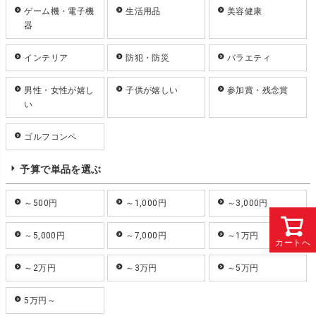
ゲーム機・電子機
生活用品
美容健康
器
インテリア
防犯・防災
バラエティ
男性・女性が嬉し
子供が嬉しい
参加賞・残念賞
い
ゴルフコンペ
予算で単品を選ぶ
～500円
～1,000円
～3,000円
～5,000円
～7,000円
～1万円
カートへ
～2万円
～3万円
～5万円
5万円～