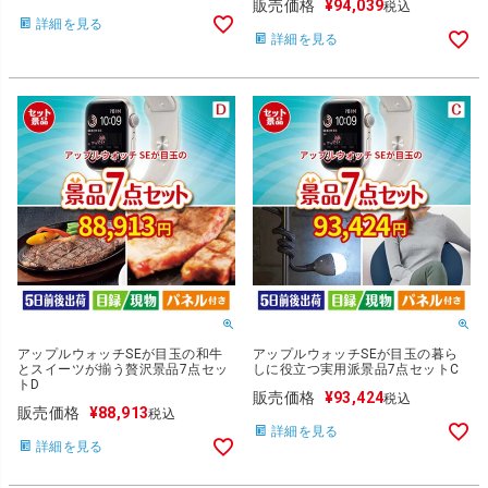
販売価格
¥
94,039
税込
詳細を見る
詳細を見る
アップルウォッチSEが目玉の和牛
アップルウォッチSEが目玉の暮ら
とスイーツが揃う贅沢景品7点セッ
しに役立つ実用派景品7点セットC
トD
販売価格
¥
93,424
税込
販売価格
¥
88,913
税込
詳細を見る
詳細を見る