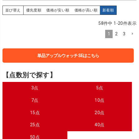
並び替え
優先度順
価格が安い順
価格が高い順
新着順
58
件中
1
-
20
件表示
1
2
3
単品アップルウォッチ SEはこちら
【点数別で探す】
3点
5点
7点
10点
15点
20点
25点
40点
50点