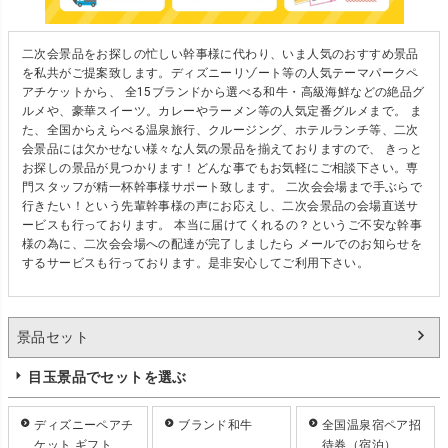
二次会景品をお探しの忙しい幹事様に代わり、いま人気のおすすめ景品
を私共がご提案致します。ディズニーリゾート等の人気テーマパークペ
アチケットから、 全15ブランドから選べる和牛・高級海鮮などの絶品グ
ルメや、豪華スイーツ。カレーやラーメン等の人気定番グルメまで。 ま
た、全国からえらべる温泉旅行、クルージング、ホテルランチ等、二次
会景品には欠かせない様々な人気の景品を揃えておりますので、 きっと
お探しの景品が見つかります！どんな事でもお気軽にご相談下さい。専
門スタッフが精一杯幹事様サポート致します。 二次会会場まで手ぶらで
行きたい！という先輩幹事様の声にお応えし、二次会景品の会場直送サ
ービスも行っております。 本当に届けてくれるの？というご不安な幹事
様の為に、二次会会場への配達が完了しましたら メールでのお知らせを
するサービスも行っております。是非安心してご利用下さい。
景品セット
目玉景品でセットを選ぶ
ディズニーペアチ
ブランド和牛
全国温泉宿ペア招
ケット ギフト
待券（宿泊）