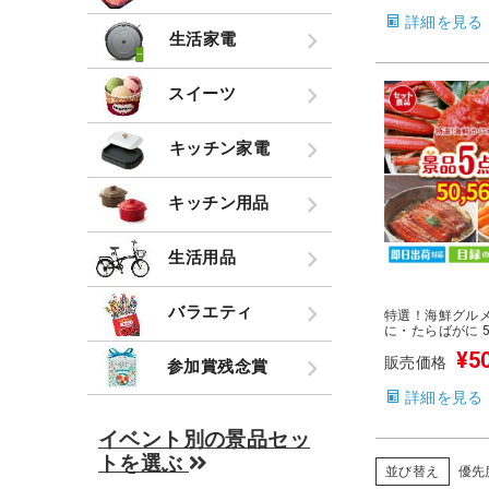
詳細を見る
生活家電
スイーツ
キッチン家電
キッチン用品
生活用品
バラエティ
特選！海鮮グルメ
に・たらばがに 
¥
5
販売価格
参加賞残念賞
詳細を見る
イベント別の景品セッ
トを選ぶ
並び替え
優先