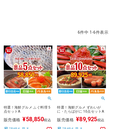
6
件中
1
-
6
件表示
特選！海鮮グルメ ふぐ料理 5
特選！海鮮グルメ ずわいが
点セットA
に・たらばがに 10点セットA
¥
58,850
¥
89,925
販売価格
販売価格
税込
税込