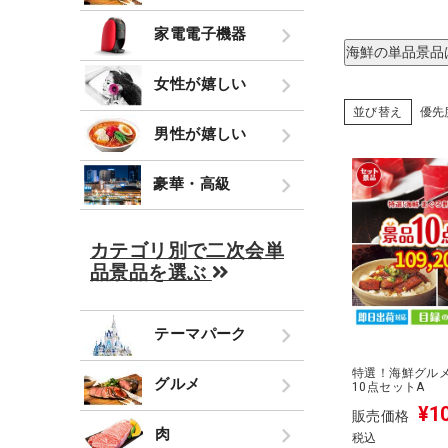
家電電子機器
海鮮の単品景品
女性が嬉しい
並び替え
優先
男性が嬉しい
豪華・高級
カテゴリ別で二次会単
品景品を選ぶ
テーマパーク
特選！海鮮グルメ
グルメ
10点セットA
¥
1
販売価格
肉
税込