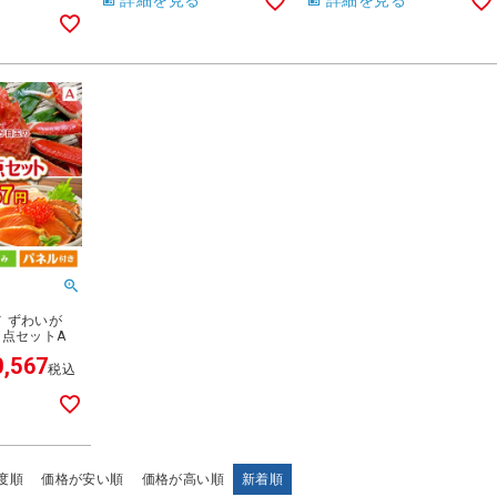
詳細を見る
詳細を見る
 ずわいが
5点セットA
0,567
税込
度順
価格が安い順
価格が高い順
新着順