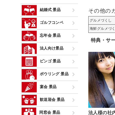
結婚式 景品
その他の
グルメづくし
ゴルフコンペ
海鮮グルメづ
忘年会 景品
特典・サ
法人向け景品
ビンゴ 景品
ボウリング 景品
宴会 景品
歓送迎会 景品
法人様の社
同窓会 景品