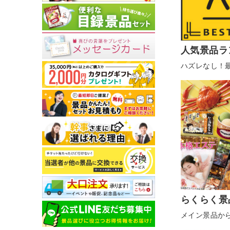
人気景品ラ
ハズレなし！
らくらく景
メイン景品か