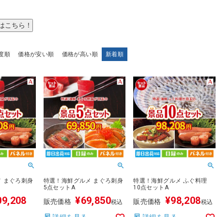
はこちら！
度順
価格が安い順
価格が高い順
新着順
 まぐろ刺身
特選！海鮮グルメ まぐろ刺身
特選！海鮮グルメ ふぐ料理
5点セットA
10点セットA
09,208
¥
69,850
¥
98,208
販売価格
販売価格
税込
税込