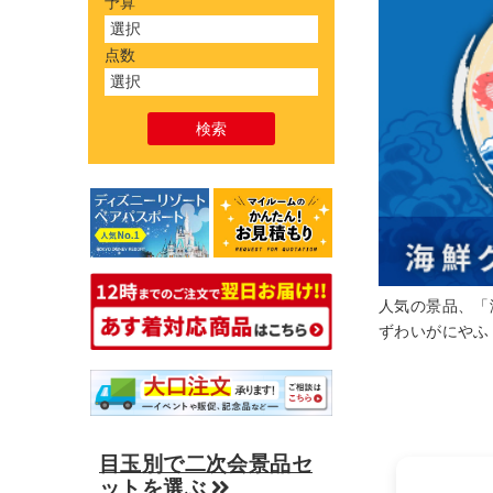
予算
点数
人気の景品、「
ずわいがにやふ
目玉別で二次会景品セ
ットを選ぶ