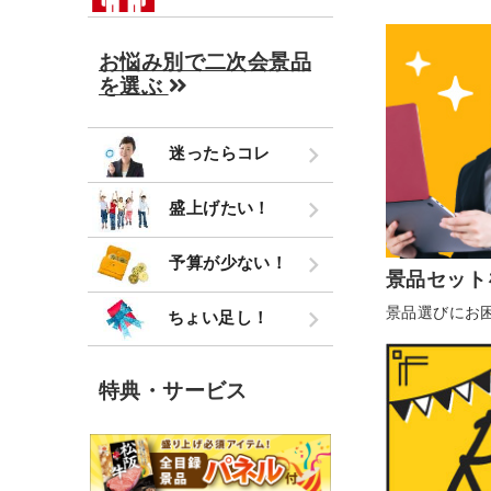
お悩み別で二次会景品
を選ぶ
迷ったらコレ
盛上げたい！
予算が少ない！
景品セット
景品選びにお
ちょい足し！
特典・サービス