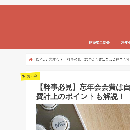
結婚式二次会
忘年
HOME
忘年会
【幹事必見】忘年会会費は自己負担？会社
忘年会
【幹事必見】忘年会会費は
費計上のポイントも解説！