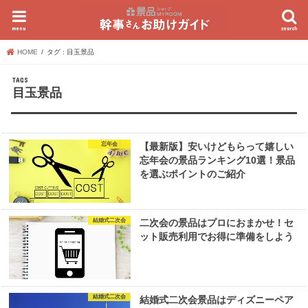
menu
search
HOME
タグ : 目玉景品
目玉景品
忘年会
【最新版】安いけどもらって嬉しい
忘年会の景品ランキング10選！景品
を選ぶポイントのご紹介
結婚式二次会
二次会の景品はプロにおまかせ！セ
ット販売利用でお得に準備をしよう
結婚式二次会
結婚式二次会景品はディズニーペア