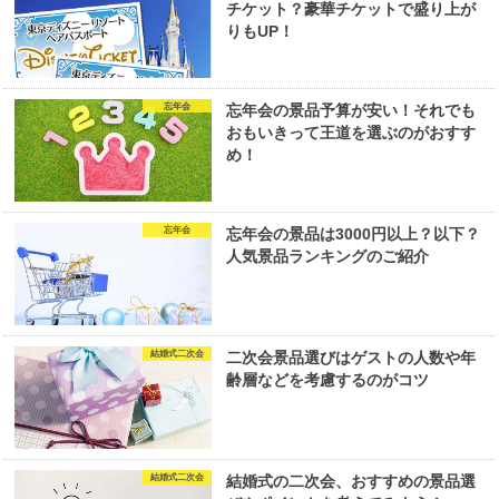
チケット？豪華チケットで盛り上が
りもUP！
忘年会
忘年会の景品予算が安い！それでも
おもいきって王道を選ぶのがおすす
め！
忘年会
忘年会の景品は3000円以上？以下？
人気景品ランキングのご紹介
結婚式二次会
二次会景品選びはゲストの人数や年
齢層などを考慮するのがコツ
結婚式二次会
結婚式の二次会、おすすめの景品選