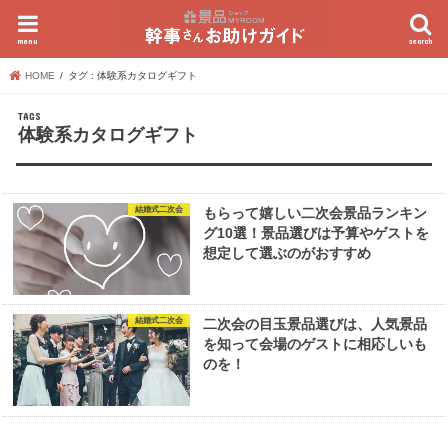
menu
search
HOME
タグ : 体験系カタログギフト
体験系カタログギフト
結婚式二次会
もらって嬉しい二次会景品ランキン
グ10選！景品選びは予算やゲストを
想定して選ぶのがおすすめ
結婚式二次会
二次会の目玉景品選びは、人気景品
を知って会場のゲストに相応しいも
のを！