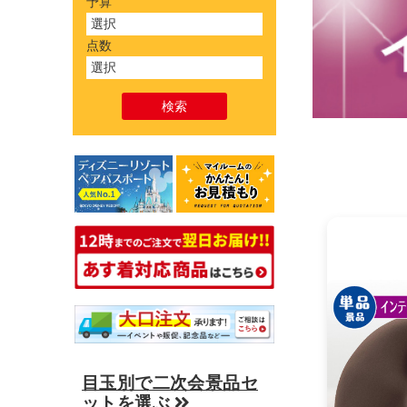
予算
点数
目玉別で二次会景品セ
ットを選ぶ