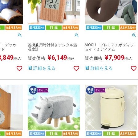
ド・デッカ
置掛兼用時計付きデジタル温
MOGU プレミアムボディジ
イト
湿度計
ョイ・ミディアム
3,849
¥
6,149
¥
7,909
販売価格
販売価格
税込
税込
税込
詳細を見る
詳細を見る