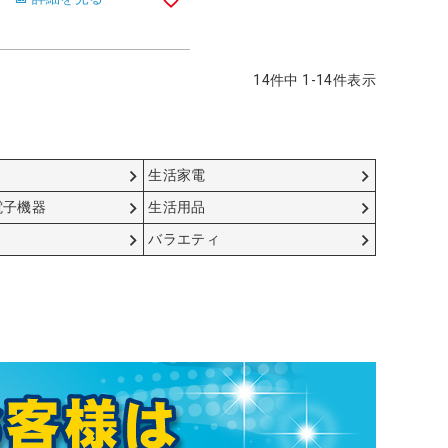
14
件中
1
-
14
件表示
生活家電
電子機器
生活用品
バラエティ