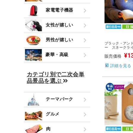
家電電子機器
女性が嬉しい
男性が嬉しい
ブラック・アン
ー スネークラ
豪華・高級
¥
1
販売価格
詳細を見る
カテゴリ別で二次会単
品景品を選ぶ
テーマパーク
グルメ
肉