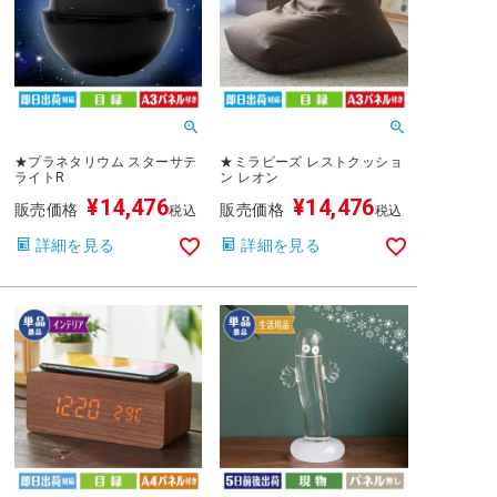
★プラネタリウム スターサテ
★ミラビーズ レストクッショ
ライトR
ン レオン
¥
14,476
¥
14,476
販売価格
販売価格
税込
税込
詳細を見る
詳細を見る