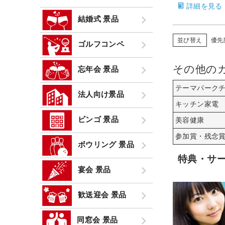
詳細を見る
結婚式 景品
並び替え
優先
ゴルフコンペ
その他の
忘年会 景品
テーマパーク
法人向け景品
キッチン家電
ビンゴ 景品
美容健康
参加賞・残念
ボウリング 景品
特典・サ
宴会 景品
歓送迎会 景品
同窓会 景品