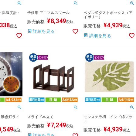
ト温湿度計・
子供用 アニマルスツール
ペダル式ダストボックス（ア
イボリー）
¥
8,349
販売価格
税込
,338
¥
4,939
販売価格
税込
税込
詳細を見る
詳細を見る
自動点灯ライ
スライド本立て
モンステラ柄 インド綿マッ
ト
¥
7,249
販売価格
税込
0,549
¥
4,939
販売価格
税込
税込
詳細を見る