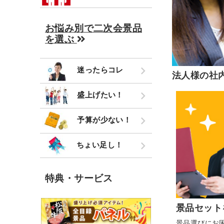
お悩み別で二次会景品
を選ぶ
迷ったらコレ
法人様の社
盛上げたい！
予算が少ない！
ちょい足し！
特典・サービス
景品セット
景品選びにお