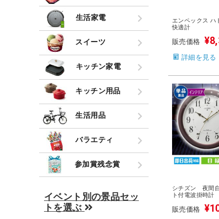
生活家電
エンペックス ハ
快適計
¥
8
スイーツ
販売価格
詳細を見る
キッチン家電
キッチン用品
生活用品
バラエティ
参加賞残念賞
シチズン 夜間
イベント別の景品セッ
ト付電波掛時計
トを選ぶ
¥
1
販売価格