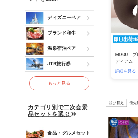
ディズニーペア
ブランド和牛
温泉宿泊ペア
MOGU 
ディアム
JTB旅行券
詳細を見る
もっと見る
並び替え
優先
カテゴリ別で二次会景
品セットを選ぶ
食品・グルメセット