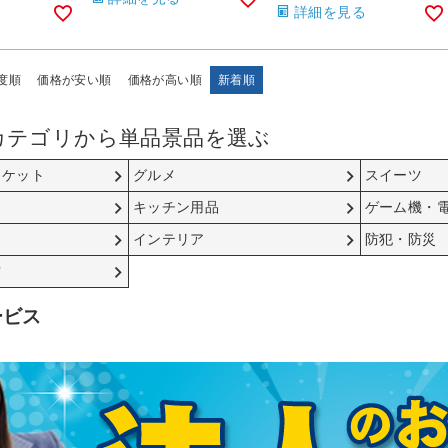
詳細を見る
度順
価格が安い順
価格が高い順
新着順
カテゴリから単品景品を選ぶ
チケット
グルメ
スイーツ
キッチン用品
ゲーム機・
インテリア
防犯・防災
賞
ービス