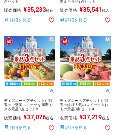
点セットI
備えた景品3点セットI
¥
35,233
¥
35,541
販売価格
販売価格
税込
税込
詳細を見る
詳細を見る
ディズニーペアチケットが目
ディズニーペアチケットが目
玉のご褒美スイーツを満喫で
玉の鉄板人気のスイーツ＆お
きる景品3点セットB
肉の景品3点セットA
¥
37,076
¥
37,219
販売価格
販売価格
税込
税込
詳細を見る
詳細を見る