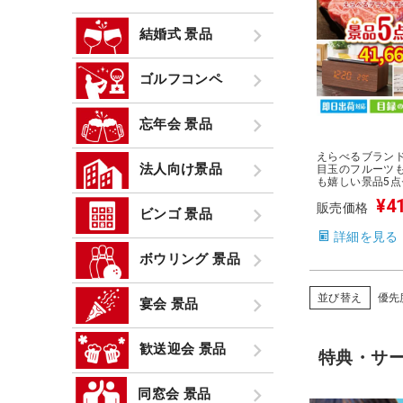
結婚式 景品
ゴルフコンペ
忘年会 景品
えらべるブラン
法人向け景品
目玉のフルーツ
も嬉しい景品5点
¥
4
販売価格
ビンゴ 景品
詳細を見る
ボウリング 景品
並び替え
優先
宴会 景品
歓送迎会 景品
特典・サ
同窓会 景品