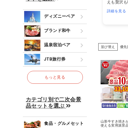
えも贅沢も
詳細を見る
ディズニーペア
ブランド和牛
温泉宿泊ペア
並び替え
優先
JTB旅行券
もっと見る
カテゴリ別で二次会景
品セットを選ぶ
山形牛すき焼き
食品・グルメセット
使える実用派景品