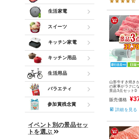
生活家電
スイーツ
キッチン家電
キッチン用品
生活用品
山形牛すき焼き
の家事がラクに
バラエティ
景品3点セットD
¥
3
販売価格
参加賞残念賞
詳細を見る
イベント別の景品セッ
トを選ぶ