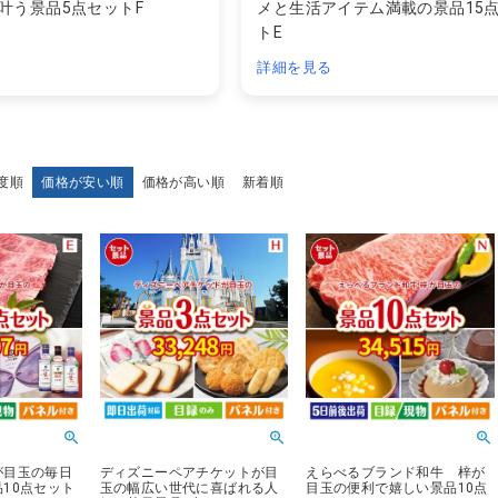
叶う景品5点セットF
メと生活アイテム満載の景品15
トE
詳細を見る
度順
価格が安い順
価格が高い順
新着順
が目玉の毎日
ディズニーペアチケットが目
えらべるブランド和牛 梓が
10点セット
玉の幅広い世代に喜ばれる人
目玉の便利で嬉しい景品10点