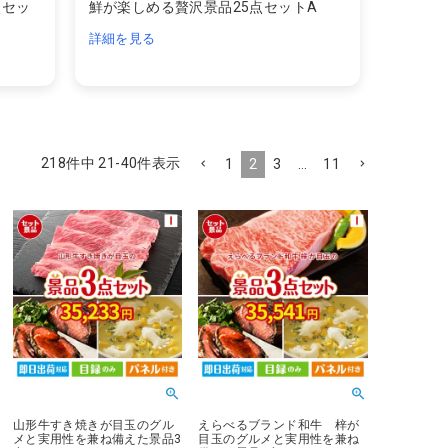
点セッ
鮮が楽しめる贅沢景品25点セットA
詳細を見る
218
件中
21
-
40
件表示
1
2
3
…
11
山形牛すき焼きが目玉のグル
えらべるブランド和牛 梓が
メと実用性を兼ね備えた景品3
目玉のグルメと実用性を兼ね