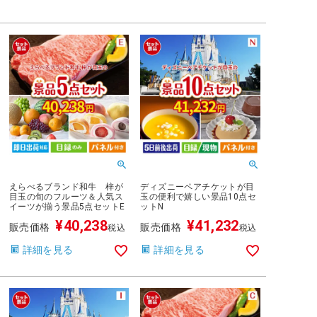
えらべるブランド和牛 梓が
ディズニーペアチケットが目
目玉の旬のフルーツ＆人気ス
玉の便利で嬉しい景品10点セ
イーツが揃う景品5点セットE
ットN
¥
40,238
¥
41,232
販売価格
販売価格
税込
税込
詳細を見る
詳細を見る