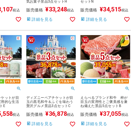
気お菓子景品3点セットH
セットN
3,107
¥
33,248
¥
34,515
販売価格
販売価格
税込
税込
税込
詳細を見る
詳細を見る
チケットが目
ディズニーペアチケットが目
えらべるブランド和牛 梓が
実用的な生活
玉の黒毛和牛＆ふぐを味わう
目玉の実用性とご褒美感を兼
トE
贅沢グルメ景品3点セットC
ね備えた景品5点セットB
5,558
¥
36,878
¥
37,055
販売価格
販売価格
税込
税込
税込
詳細を見る
詳細を見る