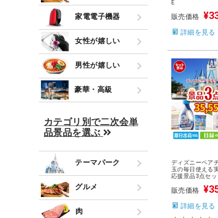
E
¥
3
家電電子機器
販売価格
詳細を見る
女性が嬉しい
男性が嬉しい
豪華・高級
カテゴリ別で二次会単
品景品を選ぶ
テーマパーク
ディズニーペア
玉の毎日使える
応援景品3点セッ
グルメ
¥
3
販売価格
詳細を見る
肉