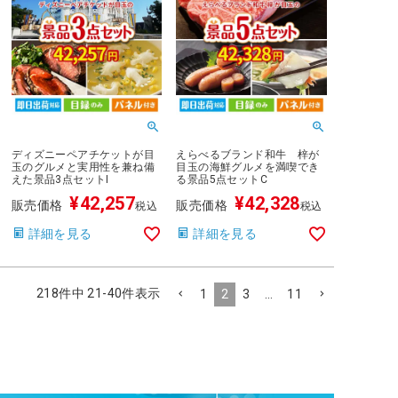
ディズニーペアチケットが目
えらべるブランド和牛 梓が
玉のグルメと実用性を兼ね備
目玉の海鮮グルメを満喫でき
えた景品3点セットI
る景品5点セットC
¥
42,257
¥
42,328
販売価格
販売価格
税込
税込
詳細を見る
詳細を見る
218
件中
21
-
40
件表示
1
2
3
…
11