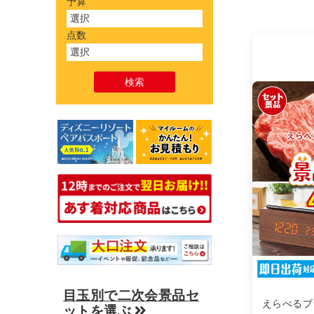
予算
点数
目玉別で二次会景品セ
えらべるブ
ットを選ぶ