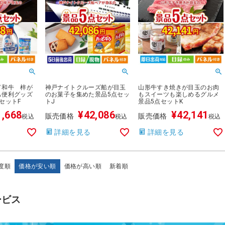
ド和牛 梓が
神戸ナイトクルーズ船が目玉
山形牛すき焼きが目玉のお肉
も便利グッズ
のお菓子を集めた景品5点セッ
もスイーツも楽しめるグルメ
セットF
トJ
景品5点セットK
1,668
¥
42,086
¥
42,141
販売価格
販売価格
税込
税込
税込
詳細を見る
詳細を見る
度順
価格が安い順
価格が高い順
新着順
ービス