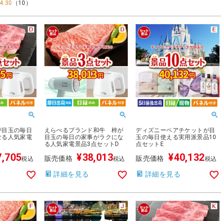
4.30
（
10
）
が目玉の毎日
えらべるブランド和牛 梓が
ディズニーペアチケットが目
なる人気家電
目玉の毎日の家事がラクにな
玉の毎日使える実用派景品10
る人気家電景品3点セットD
点セットE
7,705
¥
38,013
¥
40,132
販売価格
販売価格
税込
税込
税込
詳細を見る
詳細を見る